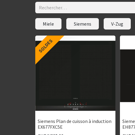
Miele
Siemens
V-Zug
SOLDES
Siemens Plan de cuisson à induction
Siemen
EX677FXC5E
EH877