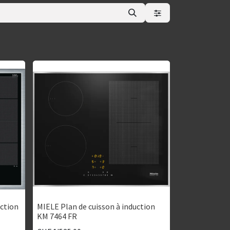
uction
MIELE Plan de cuisson à induction
KM 7464 FR