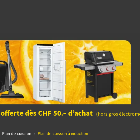
dées cadeaux
 offerte dès CHF 50.– d’achat
(hors gros électromé
Plan de cuisson
Plan de cuisson à induction