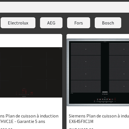
Electrolux
AEG
Fors
Bosch
s Plan de cuisson à induction
Siemens Plan de cuisson à ind
HVC1E - Garantie 5 ans
EX645FXC1M