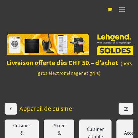
Livraison offerte dès CHF 50.– d’achat
(hors
gros électroménager et grils)
Appareil de cuisine
Cuisiner
Mixer
Cuisiner
&
&
Access
à table