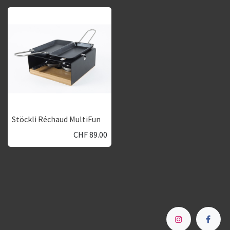
Stöckli Réchaud MultiFun
CHF
89.00