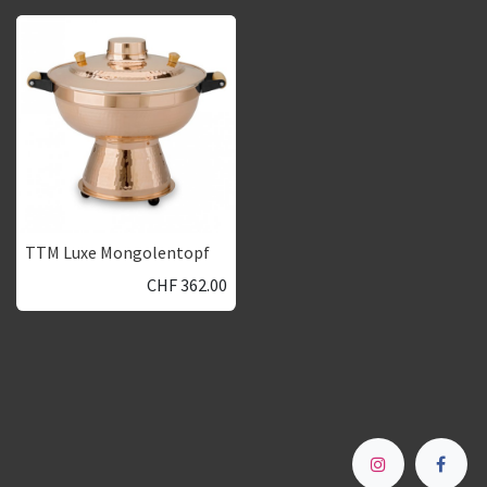
TTM Luxe Mongolentopf
CHF
362.00