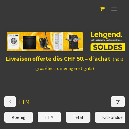
Livraison offerte dès CHF 50.– d’achat
(hors
gros électroménager et grils)
TTM
Koenig
TTM
Tefal
KitFondue