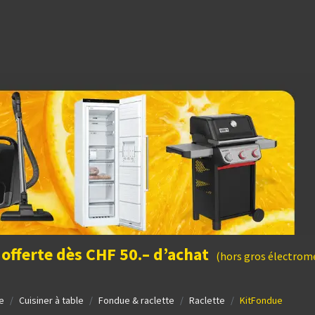
dées cadeaux
 offerte dès CHF 50.– d’achat
(hors gros électromé
e
Cuisiner à table
Fondue & raclette
Raclette
KitFondue