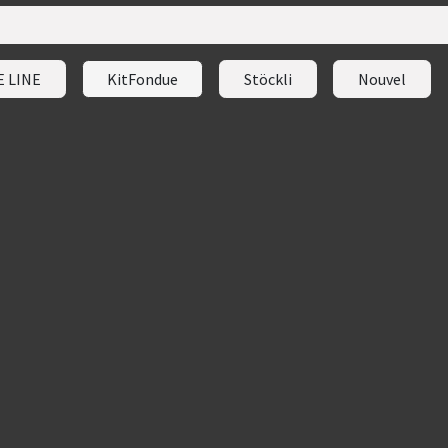
E LINE
KitFondue
Stöckli
Nouvel