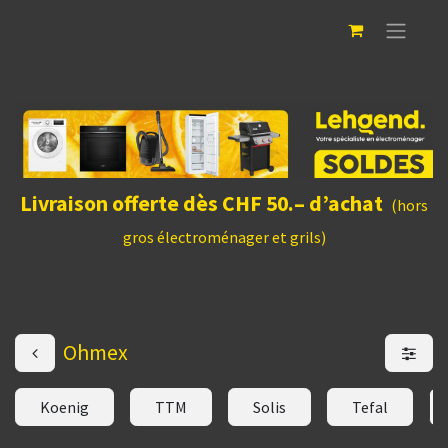
Livraison offerte dès CHF 50.– d’achat
(hors
gros électroménager et grils)
Ohmex
Koenig
TTM
Solis
Tefal