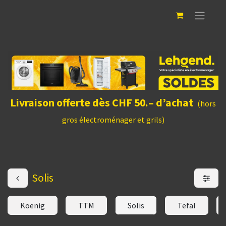
Livraison offerte dès CHF 50.– d’achat
(hors
gros électroménager et grils)
Solis
Koenig
TTM
Solis
Tefal