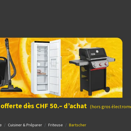
dées cadeaux
 offerte dès CHF 50.– d’achat
(hors gros électromé
e
Cuisiner & Préparer
Friteuse
Bartscher