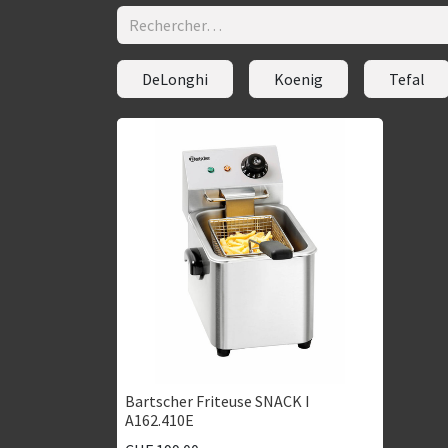
DeLonghi
Koenig
Tefal
Bartscher Friteuse SNACK I
A162.410E