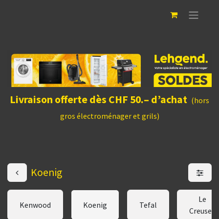
Livraison offerte dès CHF 50.– d’achat
(hors
gros électroménager et grils)
Koenig
Le
Kenwood
Koenig
Tefal
Creuset