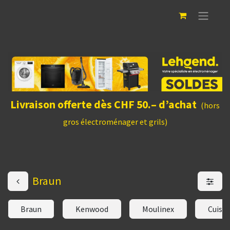
Livraison offerte dès CHF 50.– d’achat
(hors
gros électroménager et grils)
Braun
Braun
Kenwood
Moulinex
Cuisin