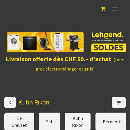
Livraison offerte dès CHF 50.– d’achat
(hors
gros électroménager et grils)
Kuhn Rikon
Le
Kuhn
Set
Berndorf
Creuset
Rikon