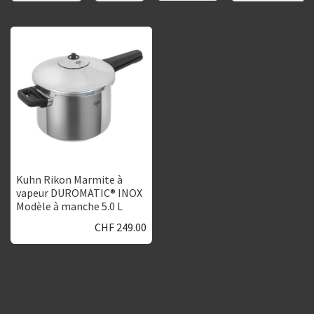
Kuhn Rikon Marmite à
vapeur DUROMATIC® INOX
Modèle à manche 5.0 L
CHF
249.00