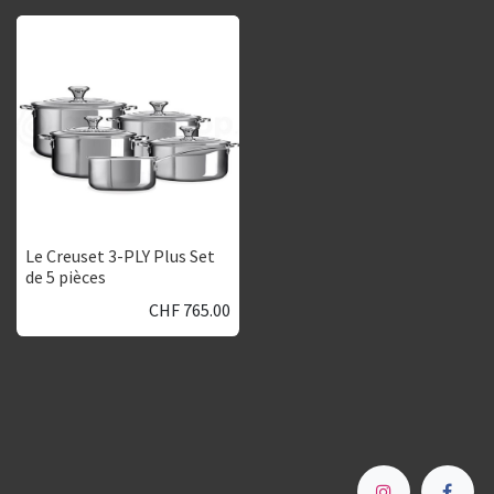
Le Creuset 3-PLY Plus Set
de 5 pièces
CHF
765.00