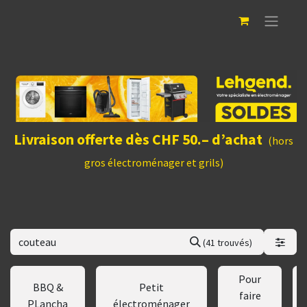
Livraison offerte dès CHF 50.– d’achat
(hors
gros électroménager et grils)
(41 trouvés)
Pour
BBQ &
Petit
faire
PLancha
électroménager