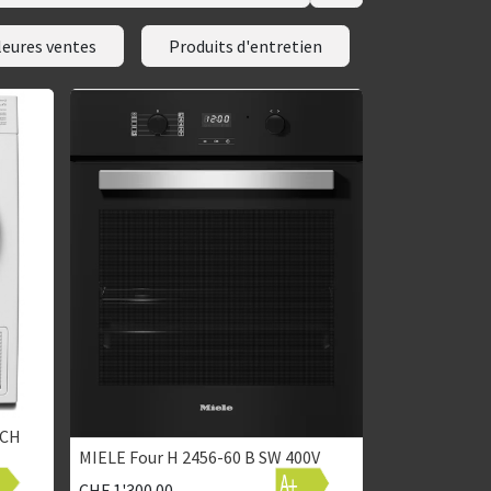
leures ventes
Produits d'entretien
 CH
MIELE Four H 2456-60 B SW 400V
CHF
1'300.00