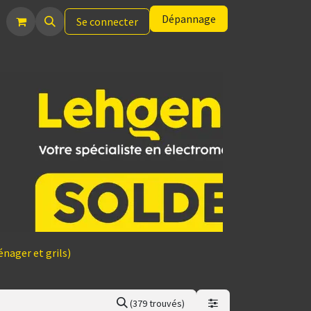
Dépannage
Se connecter
nager et grils)
(379 trouvés)