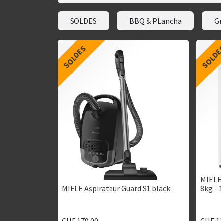
SOLDES
BBQ & PLancha
G
SOLDES
SOLD
MIELE
MIELE Aspirateur Guard S1 black
8kg - 
CHF
179.00
CHF
1