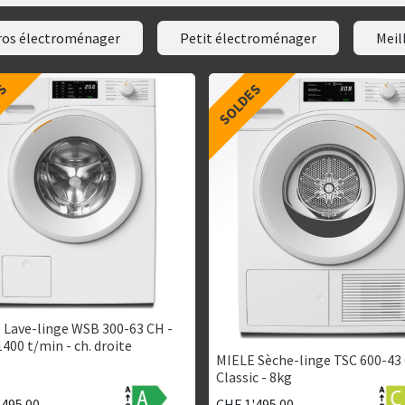
ros électroménager
Petit électroménager
Meil
ES
SOLDES
 Lave-linge WSB 300-63 CH -
1400 t/min - ch. droite
MIELE Sèche-linge TSC 600-43
Classic - 8kg
'495.00
CHF
1'495.00