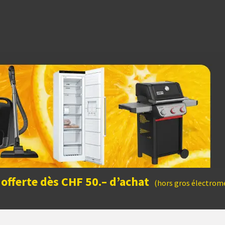
dées cadeaux
 offerte dès CHF 50.– d’achat
(hors gros électromé