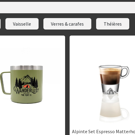
Vaisselle
Verres & carafes
Théières
Alpinte Set Espresso Matterho