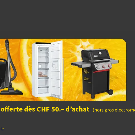
dées cadeaux
 offerte dès CHF 50.– d’achat
(hors gros électromé
ble